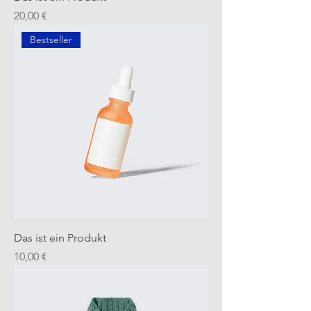
Preis
20,00 €
Bestseller
Das ist ein Produkt
Preis
10,00 €